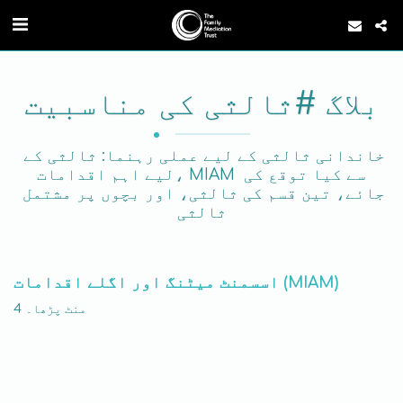
بلاگ #ثالثی کی مناسبیت
خاندانی ثالثی کے لیے عملی رہنما: ثالثی کے 
لیے اہم اقدامات، MIAM سے کیا توقع کی 
جائے، تین قسم کی ثالثی، اور بچوں پر مشتمل 
ثالثی
اسسمنٹ میٹنگ اور اگلے اقدامات (MIAM)
4 منٹ پڑھا۔